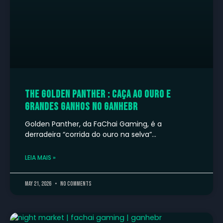
The Golden Panther : Caça ao Ouro e
Grandes Ganhos no GanheBR
Golden Panther, da FaChai Gaming, é a
derradeira “corrida do ouro na selva”…
LEIA MAIS »
May 21, 2026
No Comments