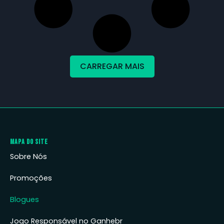
CARREGAR MAIS
Mapa do site
Sobre Nós
Promoções
Blogues
Jogo Responsável no Ganhebr