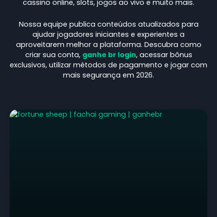
cassino online, slots, jogos ao vivo e muito mais.
Nossa equipe publica conteúdos atualizados para
ajudar jogadores iniciantes e experientes a
aproveitarem melhor a plataforma. Descubra como
criar sua conta,
ganhe br login
, acessar bônus
exclusivos, utilizar métodos de pagamento e jogar com
mais segurança em 2026.