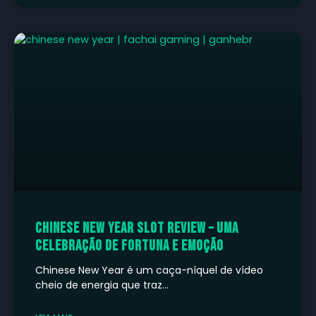
Chinese New Year Slot Review – Uma
Celebração de Fortuna e Emoção
Chinese New Year é um caça-níquel de vídeo
cheio de energia que traz…