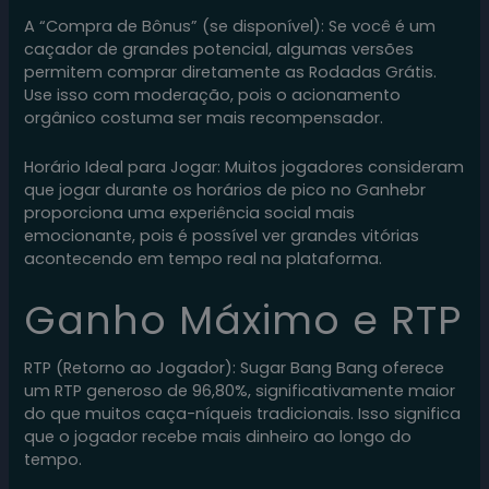
A “Compra de Bônus” (se disponível): Se você é um
caçador de grandes potencial, algumas versões
permitem comprar diretamente as Rodadas Grátis.
Use isso com moderação, pois o acionamento
orgânico costuma ser mais recompensador.
Horário Ideal para Jogar: Muitos jogadores consideram
que jogar durante os horários de pico no Ganhebr
proporciona uma experiência social mais
emocionante, pois é possível ver grandes vitórias
acontecendo em tempo real na plataforma.
Ganho Máximo e RTP
RTP (Retorno ao Jogador): Sugar Bang Bang oferece
um RTP generoso de 96,80%, significativamente maior
do que muitos caça-níqueis tradicionais. Isso significa
que o jogador recebe mais dinheiro ao longo do
tempo.