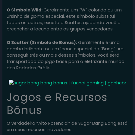
O Símbolo Wild:
Geralmente um “W” colorido ou um
ursinho de goma especial, este símbolo substitui
todos os outros, exceto o Scatter, ajudando você a
preencher a lacuna entre os grupos vencedores.
O Scatter (Símbolo de Bônus):
Geralmente é uma
bomba brilhante ou um ícone especial de “Bang”. Ao
conseguir três ou mais desses símbolos, você será
transportado do jogo base para o eletrizante mundo
das Rodadas Grátis.
Jogos e Recursos
Bônus
O verdadeiro “Alto Potencial” de Sugar Bang Bang está
em seus recursos inovadores: