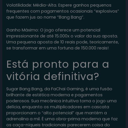
Volatilidade: Média-Alta. Espere ganhos pequenos
frequentes com pagamentos ocasionais “explosivos”
que fazem jus ao nome “Bang Bang”.
Ganho Máximo: O jogo oferece um potencial
impressionante de até 15.000x o valor da sua aposta.
Uma pequena aposta de 10 reais pode, teoricamente,
se transformar em uma fortuna de 150.000 reais!
Está pronto para a
vitória definitiva?
Sugar Bang Bang, da FaChai Gaming, é uma fusão
brilhante de estética moderna e pagamentos
poderosos. Sua mecânica intuitiva torna o jogo uma
delícia, enquanto os multiplicadores em cascata
proporcionam o “alto potencial” que mantém a
adrenalina a mil. É uma obra-prima moderna que faz
os caça-níqueis tradicionais parecerem coisa do