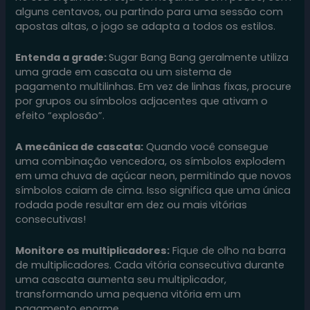
alguns centavos, ou partindo para uma sessão com
apostas altas, o jogo se adapta a todos os estilos.
Entenda a grade:
Sugar Bang Bang geralmente utiliza
uma grade em cascata ou um sistema de
pagamento multilinhas. Em vez de linhas fixas, procure
por grupos ou símbolos adjacentes que ativam o
efeito “explosão”.
A mecânica de cascata:
Quando você consegue
uma combinação vencedora, os símbolos explodem
em uma chuva de açúcar neon, permitindo que novos
símbolos caiam de cima. Isso significa que uma única
rodada pode resultar em dez ou mais vitórias
consecutivas!
Monitore os multiplicadores:
Fique de olho na barra
de multiplicadores. Cada vitória consecutiva durante
uma cascata aumenta seu multiplicador,
transformando uma pequena vitória em um
pagamento enorme.