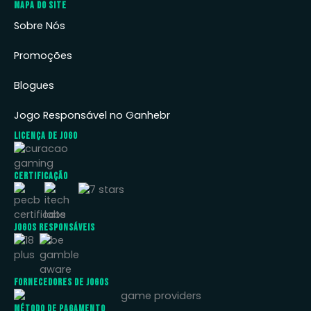
Mapa do site
Sobre Nós
Promoções
Blogues
Jogo Responsável no Ganhebr
Licença de jogo
Certificação
Jogos Responsáveis
Fornecedores de Jogos
Método de pagamento